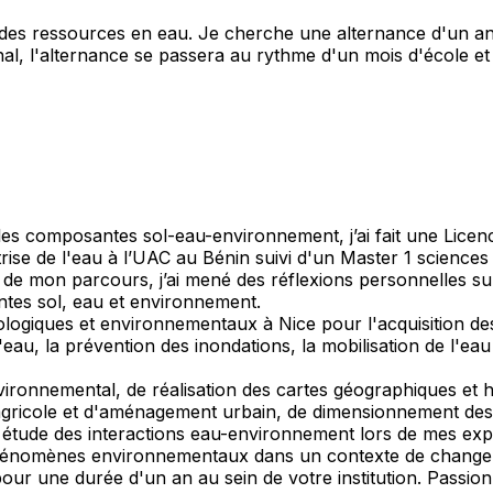
e des ressources en eau. Je cherche une alternance d'un 
al, l'alternance se passera au rythme d'un mois d'école et
re les composantes sol-eau-environnement, j’ai fait une Li
trise de l'eau à l’UAC au Bénin suivi d'un Master 1 scienc
 de mon parcours, j’ai mené des réflexions personnelles s
ntes sol, eau et environnement.
ologiques et environnementaux à Nice pour l'acquisition d
, la prévention des inondations, la mobilisation de l'eau po
environnemental, de réalisation des cartes géographiques et 
gricole et d'aménagement urbain, de dimensionnement des i
en étude des interactions eau-environnement lors de mes exp
hénomènes environnementaux dans un contexte de changemen
our une durée d'un an au sein de votre institution. Passio