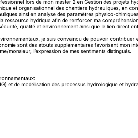
ssionnel lors de mon master 2 en Gestion des projets hyd
ique et organisationnel des chantiers hydrauliques, en cont
uliques ainsi en analyse des paramètres physico-chimiques 
la ressource hydrique afin de renforcer ma compréhension 
écurité, qualité et environnement ainsi que le lien direct e
vironnementaux, je suis convaincu de pouvoir contribuer ef
autonomie sont des atouts supplémentaires favorisant mon in
ame/monsieur, l’expression de mes sentiments distingués.
vironnementaux:
SIG) et de modélisation des processus hydrologique et hydra