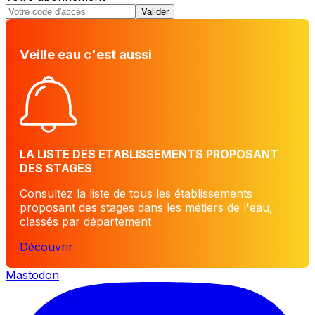
Valider
Veille eau c'est aussi
LA LISTE DES ETABLISSEMENTS PROPOSANT
DES STAGES
Consultez la liste de tous les établissements
proposant des stages dans les métiers de l'eau,
classés par département
Découvrir
Mastodon