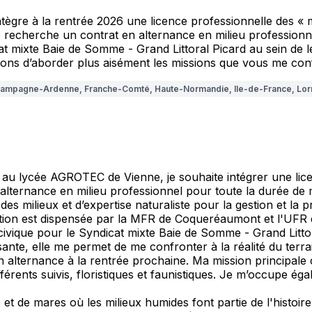
tègre à la rentrée 2026 une licence professionnelle des « mé
recherche un contrat en alternance en milieu professionne
cat mixte Baie de Somme - Grand Littoral Picard au sein de
rons d’aborder plus aisément les missions que vous me con
ampagne-Ardenne, Franche-Comté, Haute-Normandie, Ile-de-France, Lorrai
au lycée AGROTEC de Vienne, je souhaite intégrer une licen
lternance en milieu professionnel pour toute la durée de ma
 milieux et d’expertise naturaliste pour la gestion et la p
tion est dispensée par la MFR de Coqueréaumont et l'UFR d
 civique pour le Syndicat mixte Baie de Somme - Grand Litto
sante, elle me permet de me confronter à la réalité du terr
alternance à la rentrée prochaine. Ma mission principale co
férents suivis, floristiques et faunistiques. Je m’occupe ég
gs et de mares où les milieux humides font partie de l'histoi