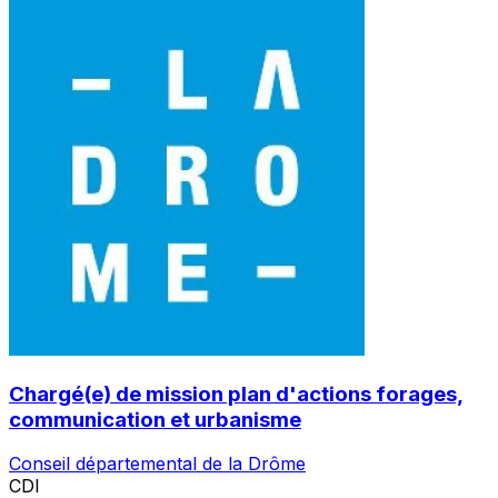
Chargé(e) de mission plan d'actions forages,
communication et urbanisme
Conseil départemental de la Drôme
CDI