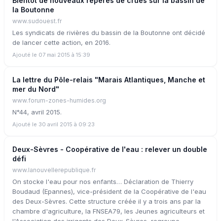
Bientôt de nouveaux repères de crues sur la bassin de
la Boutonne
www.sudouest.fr
Les syndicats de rivières du bassin de la Boutonne ont décidé
de lancer cette action, en 2016.
Ajouté le 07 mai 2015 à 15:39
La lettre du Pôle-relais "Marais Atlantiques, Manche et
mer du Nord"
www.forum-zones-humides.org
N°44, avril 2015.
Ajouté le 30 avril 2015 à 09:23
Deux-Sèvres - Coopérative de l'eau : relever un double
défi
www.lanouvellerepublique.fr
On stocke l'eau pour nos enfants… Déclaration de Thierry
Boudaud (Epannes), vice-président de la Coopérative de l'eau
des Deux-Sèvres. Cette structure créée il y a trois ans par la
chambre d'agriculture, la FNSEA79, les Jeunes agriculteurs et