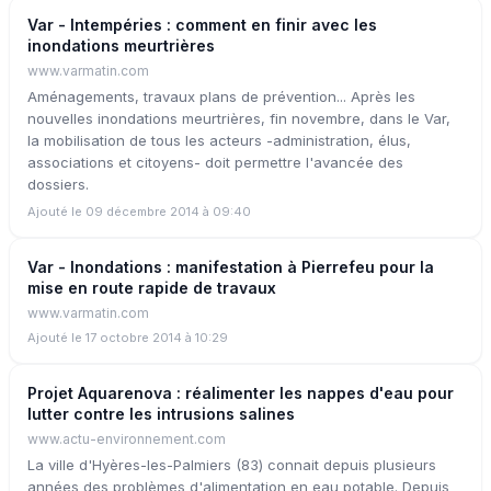
Var - Intempéries : comment en finir avec les
inondations meurtrières
www.varmatin.com
Aménagements, travaux plans de prévention... Après les
nouvelles inondations meurtrières, fin novembre, dans le Var,
la mobilisation de tous les acteurs -administration, élus,
associations et citoyens- doit permettre l'avancée des
dossiers.
Ajouté le 09 décembre 2014 à 09:40
Var - Inondations : manifestation à Pierrefeu pour la
mise en route rapide de travaux
www.varmatin.com
Ajouté le 17 octobre 2014 à 10:29
Projet Aquarenova : réalimenter les nappes d'eau pour
lutter contre les intrusions salines
www.actu-environnement.com
La ville d'Hyères-les-Palmiers (83) connait depuis plusieurs
années des problèmes d'alimentation en eau potable. Depuis