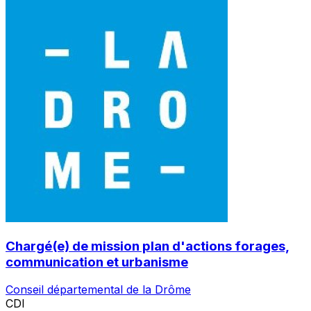
Chargé(e) de mission plan d'actions forages,
communication et urbanisme
Conseil départemental de la Drôme
CDI