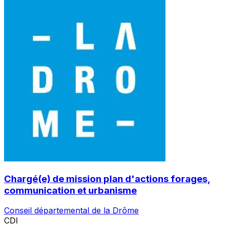
Chargé(e) de mission plan d'actions forages,
communication et urbanisme
Conseil départemental de la Drôme
CDI