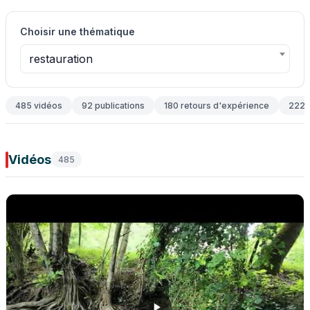
Choisir une thématique
restauration
485 vidéos
92 publications
180 retours d'expérience
2225 
Vidéos
485