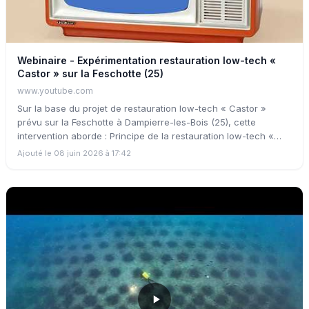
Webinaire - Expérimentation restauration low-tech «
Castor » sur la Feschotte (25)
www.youtube.com
Sur la base du projet de restauration low-tech « Castor »
prévu sur la Feschotte à Dampierre-les-Bois (25), cette
intervention aborde : Principe de la restauration low-tech «
Castor » de cours d'eau ; Cas concret de la Feschotte : les
Ajouté le 08 juin 2026 à 17:42
aménagements envisagés, le dispositif de suivi mis en place,
la préparation du chantier.