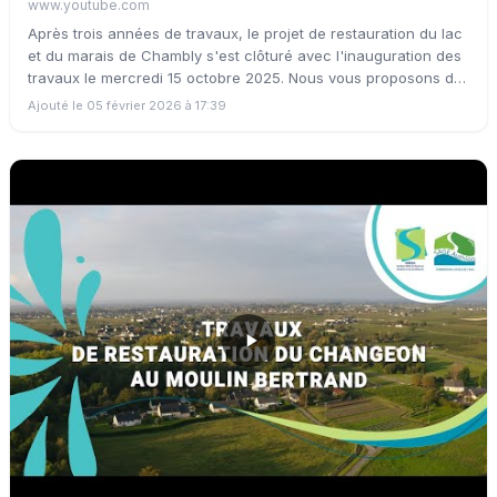
www.youtube.com
Après trois années de travaux, le projet de restauration du lac
et du marais de Chambly s'est clôturé avec l'inauguration des
travaux le mercredi 15 octobre 2025. Nous vous proposons de
(re)plonger dans les coulisses du projet à travers ce court-
Ajouté le 05 février 2026 à 17:39
métrage rétrospectif signé Mizenboite Production et la
Fédération Départementale des Chasseurs du Jura.