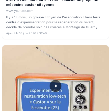
médecine castor citoyenne
www.youtube.com
Il y a 18 mois, un groupe citoyen de l'association Théra terre,
centre d'expérimentation pour la régénération du vivant,
décide de prendre soin des rivières à Montaigu de Quercy...
Mais comment font-ils ? En pratiquant une Médecine Castor
Ajouté le 16 juin 2026 à 18:49
Citoyenne (MCC) avec la volonté de rassembler les acteurs du
territoire : soigner les rivières et les humains par la
régénération low tech fondée sur les processus. Il développe
le projet RESTOR, une Recherche Action Participative (RAP) qui
étudie la MCC selon plusieurs approches : culturelle,
technique, socio-économique et artistique. Comment recréer
du lien avec nos cours d'eau ?