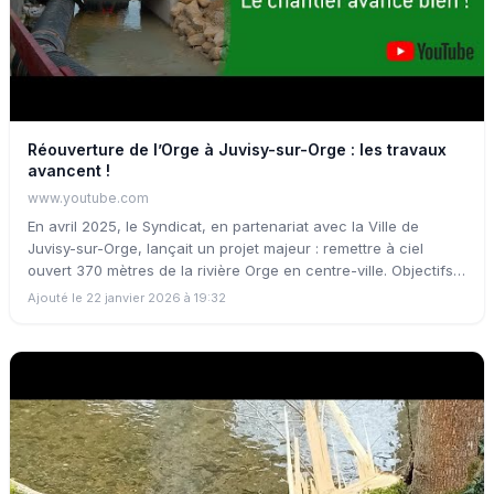
Réouverture de l’Orge à Juvisy-sur-Orge : les travaux
avancent !
www.youtube.com
En avril 2025, le Syndicat, en partenariat avec la Ville de
Juvisy-sur-Orge, lançait un projet majeur : remettre à ciel
ouvert 370 mètres de la rivière Orge en centre-ville. Objectifs
du projet : réduire le risque d’inondation, désimperméabiliser
Ajouté le 22 janvier 2026 à 19:32
les sols, favoriser la biodiversité et améliorer le cadre de vie
des habitants. Dans cette seconde vidéo consacrée au projet,
suivez l’avancée des travaux et découvrez les aménagements
en cours pour redonner toute sa place à la rivière au cœur de
la ville.