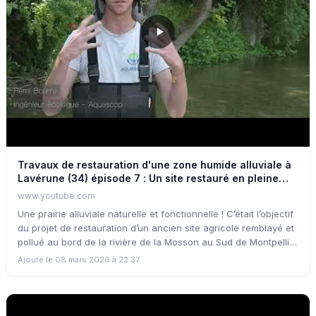
Travaux de restauration d'une zone humide alluviale à
Lavérune (34) épisode 7 : Un site restauré en pleine
évolution
www.youtube.com
Une prairie alluviale naturelle et fonctionnelle ! C’était l’objectif
du projet de restauration d’un ancien site agricole remblayé et
pollué au bord de la rivière de la Mosson au Sud de Montpellier
dans le département de l’Hérault. Ce projet est piloté et
Ajouté le 08 mars 2026 à 22:37
coordonné par l’EPTB Lez avec la Métropole de Montpellier et
la ville de Lavérune. Ce film de 15mn retrace les grandes
étapes des travaux et permet de retracer la chronologie des
actions. Plusieurs témoignages de partenaires et de