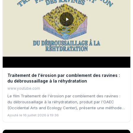
Traitement de l'érosion par comblement des ravines :
du débroussaillage à la réhydratation
www.youtube.com
Le film Traitement de l'érosion par comblement des ravines :
du débroussaillage à la réhydratation, produit par l'OAEC
(Occidental Arts and Ecology Center), présente une méthode
pour transformer le végétal combustible en biomasse stockée
Ajouté le 16 juillet 2026 à 19:36
dans les ravines - une technique connue sous le nom de gully
stuffing (« comblement de ravines »). Face aux incendies, le
débroussaillage autour des habitations est rendu obligatoire