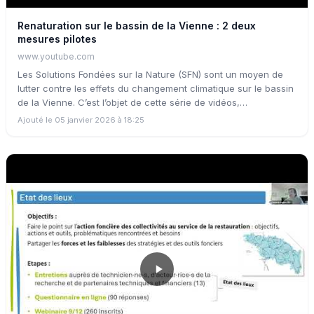
Renaturation sur le bassin de la Vienne : 2 deux
mesures pilotes
www.youtube.com
Les Solutions Fondées sur la Nature (SFN) sont un moyen de
lutter contre les effets du changement climatique sur le bassin
de la Vienne. C’est l’objet de cette série de vidéos,
retranscrivant la restauration et le suivi scientifique de trois
Ajouté le 05 janvier 2026 à 18:25
sites naturels menés par l’EPTB Vienne, le PNR de Millevaches
en Limousin et le Syndicat d’Aménagement du Bassin de la
Vienne (SABV) au sein du projet européen Natalie. Cette
deuxième vidéo est dédiée à la présentation du contexte local
et des objectifs que les trois structures se sont fixés.