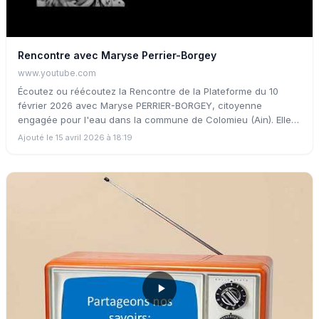
Rencontre avec Maryse Perrier-Borgey
www.youtube.com
Écoutez ou réécoutez la Rencontre de la Plateforme du 10
février 2026 avec Maryse PERRIER-BORGEY, citoyenne
engagée pour l'eau dans la commune de Colomieu (Ain). Elle
évoque les actions d'hydrologie régénérative mises en place à
Ajouté le 15 avril 2026 à 18:19
Colomieu pour ralentir l'eau et régénérer son cycle sur le
territoire de la commune.