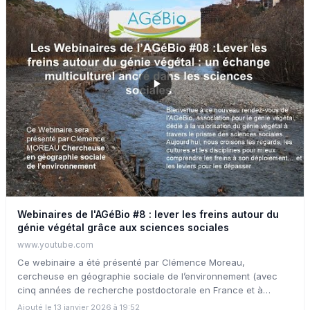
Webinaires de l'AGéBio #8 : lever les freins autour du
génie végétal grâce aux sciences sociales
www.youtube.com
Ce webinaire a été présenté par Clémence Moreau,
cercheuse en géographie sociale de l’environnement (avec
cinq années de recherche postdoctorale en France et à
l’étranger) ayant développé une expertise solide dans les
Ajouté le 13 janvier 2026 à 19:52