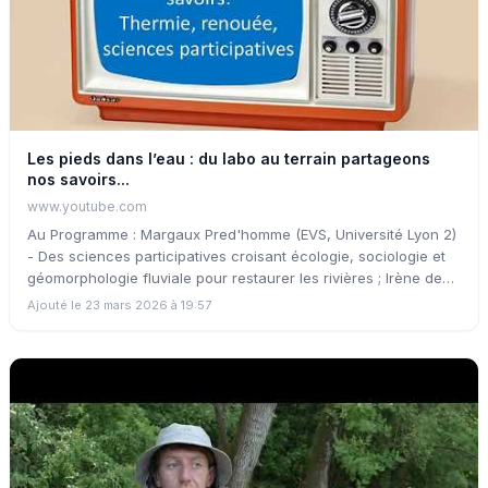
Les pieds dans l’eau : du labo au terrain partageons
nos savoirs...
www.youtube.com
Au Programme : Margaux Pred'homme (EVS, Université Lyon 2)
- Des sciences participatives croisant écologie, sociologie et
géomorphologie fluviale pour restaurer les rivières ; Irène de
La Forge (LEHNA - EVS, Université Lyon 1) - Rôles fonctionnels
Ajouté le 23 mars 2026 à 19:57
et services des renouées dans les hydrosystèmes : vers un
changement de paradigme ? ; Marion Moussay (Riverly, Inrae) -
Prédiction des métriques de regime thermique des cours d'eau
sous changement climatique à l'échelle de la France
Métropolitaine.