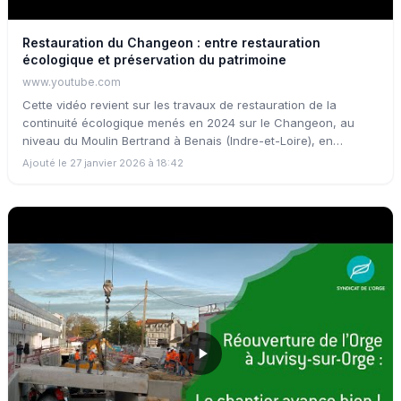
Restauration du Changeon : entre restauration
écologique et préservation du patrimoine
www.youtube.com
Cette vidéo revient sur les travaux de restauration de la
continuité écologique menés en 2024 sur le Changeon, au
niveau du Moulin Bertrand à Benais (Indre-et-Loire), en
partenariat avec Inès Fabre, propriétaire du moulin. L’opération
Ajouté le 27 janvier 2026 à 18:42
avait pour objectif de restaurer la continuité écologique et
sédimentaire du cours d’eau, dans le respect de l’identité et de
l’histoire locales.