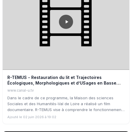
repiqués. Cette vidéo vous plonge au cœur des opérations de
restauration menées sur les sites ateliers du Golfe Juan, de la
baie de Beaulieu-sur-Mer et de la rade de Villefranche-sur-
Mer.
R-TEMUS - Restauration du lit et Trajectoires
Écologiques, Morphologiques et d’USages en Basse
Loire
www.canal-u.tv
Dans le cadre de ce programme, la Maison des sciences
Sociales et des Humanités-Val de Loire a réalisé un film
documentaire. R-TEMUS vise à comprendre le fonctionnement
hydrosédimentaire et écologique de la Loire sur le tronçon
Ajouté le 02 juin 2026 à 19:02
Montsoreau – Nantes en intégrant la réponse écologique aux
actions d’aménagement/ restauration qui s’y tiendront dans