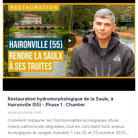
scientifiques permettent de suivre ce site en pleine évolution.
En 2025, la première fauche tardive sur cette prairie restaurée
permet de retrouver un usage agricole local.
Restauration hydromorphologique de la Saulx, à
Haironville (55) - Phase 1 : Chantier
www.youtube.com
Comment restaurer les fonctionnalités écologiques d’une
rivière salmonicole dégradée, tout en conciliant forts enjeux
écologiques et usages humains ? Les 22 et 23 octobre 2025,