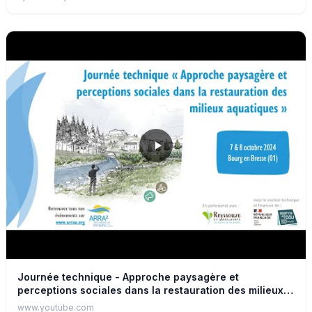
méthodes qualitatives, ingénierie de la participation, méthodes
bibliographiques et une aisance dans la recherche en
interdisciplinarité et en partenariat. Malgré son efficacité
technique et ses nombreux bénéfices écologiques et sociaux,
le génie végétal reste encore faiblement utilisé pour stabiliser
les berges de cours d’eau. Pourquoi un tel paradoxe ?
Clémence Moreau proposera des pistes de réponses, à
travers une comparaison France-Québec basée sur les
sciences sociales. Le rôle de la réglementation, le partage des
responsabilités, l’attitude des professionnelles, ou la
perception des habitant.es sont autant de facteurs clés pour le
déploiement de ces techniques.
Journée technique - Approche paysagère et
perceptions sociales dans la restauration des milieux
aquatiques
www.youtube.com