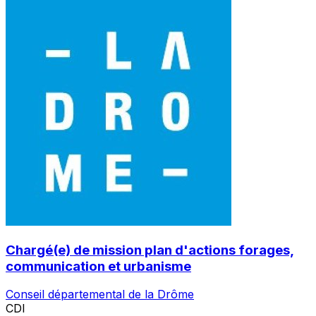
Chargé(e) de mission plan d'actions forages,
communication et urbanisme
Conseil départemental de la Drôme
CDI