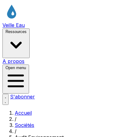
Veille Eau
Ressources
A propos
Open menu
S'abonner
Accueil
/
Sociétés
/