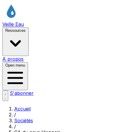
Veille Eau
Ressources
A propos
Open menu
S'abonner
Accueil
/
Sociétés
/