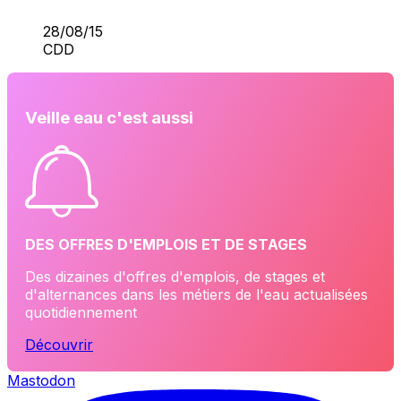
28/08/15
CDD
Veille eau c'est aussi
DES OFFRES D'EMPLOIS ET DE STAGES
Des dizaines d'offres d'emplois, de stages et
d'alternances dans les métiers de l'eau actualisées
quotidiennement
Découvrir
Mastodon