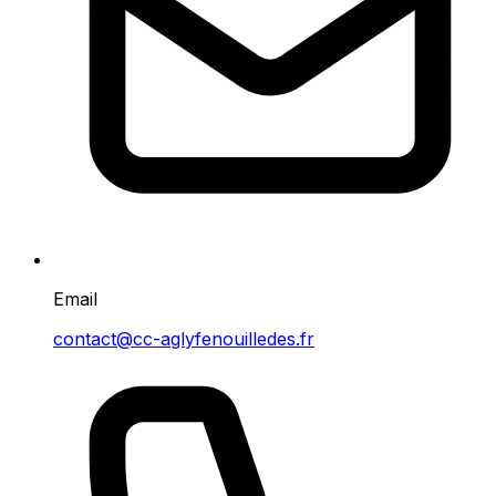
Email
contact@cc-aglyfenouilledes.fr