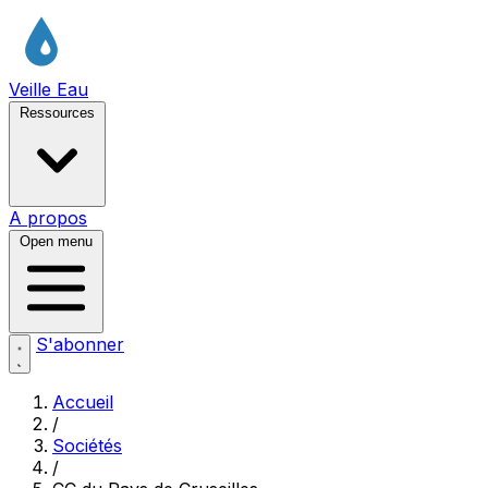
Veille Eau
Ressources
A propos
Open menu
S'abonner
Accueil
/
Sociétés
/