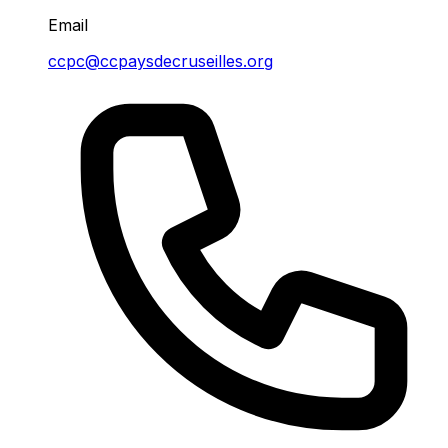
Email
ccpc@ccpaysdecruseilles.org