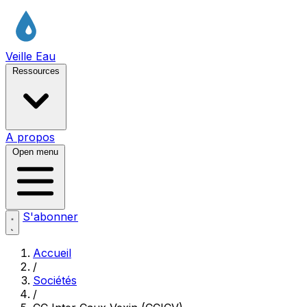
Veille Eau
Ressources
A propos
Open menu
S'abonner
Accueil
/
Sociétés
/