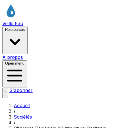
Veille Eau
Ressources
A propos
Open menu
S'abonner
Accueil
/
Sociétés
/