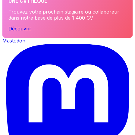
UNE CVTHÈQUE
Trouvez votre prochain stagiaire ou collaboreur
dans notre base de plus de 1 400 CV
Découvrir
Mastodon