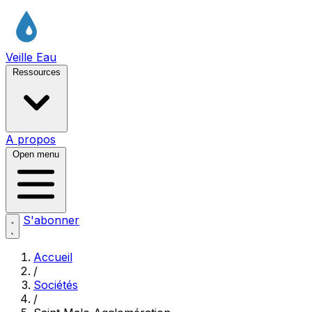
Veille Eau
Ressources
A propos
Open menu
S'abonner
Accueil
/
Sociétés
/