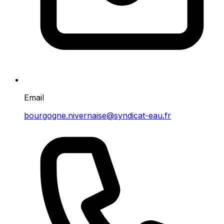
Email
bourgogne.nivernaise@syndicat-eau.fr