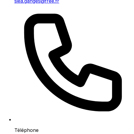
siea.ganges@free.fr
Téléphone