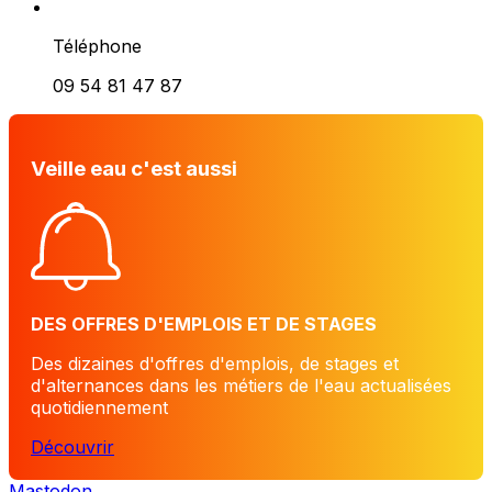
Téléphone
09 54 81 47 87
Veille eau c'est aussi
DES OFFRES D'EMPLOIS ET DE STAGES
Des dizaines d'offres d'emplois, de stages et
d'alternances dans les métiers de l'eau actualisées
quotidiennement
Découvrir
Mastodon