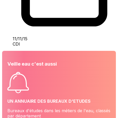
11/11/15
CDI
Veille eau c'est aussi
UN ANNUAIRE DES BUREAUX D'ETUDES
Bureaux d'études dans les métiers de l'eau, classés
par département