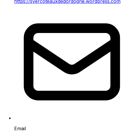
https://syercoteauxdedordogne.wordpress.com
Email