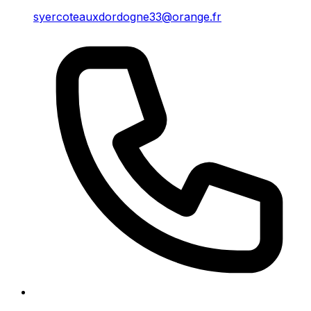
syercoteauxdordogne33@orange.fr