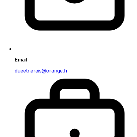
Email
dueetnarais@orange.fr