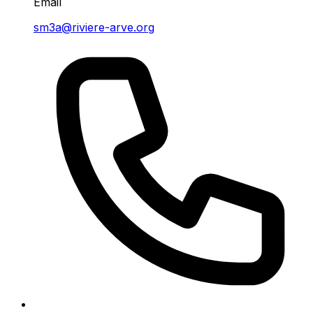
Email
sm3a@riviere-arve.org