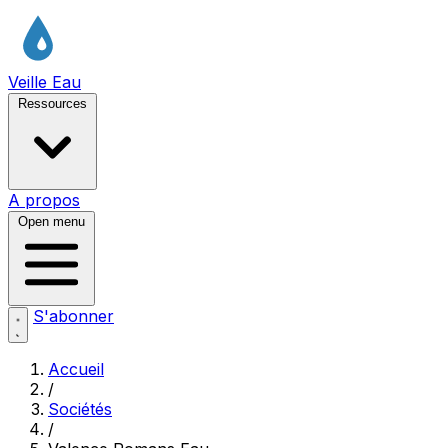
Veille Eau
Ressources
A propos
Open menu
S'abonner
Accueil
/
Sociétés
/