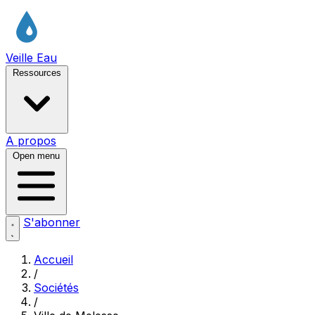
Veille Eau
Ressources
A propos
Open menu
S'abonner
Accueil
/
Sociétés
/