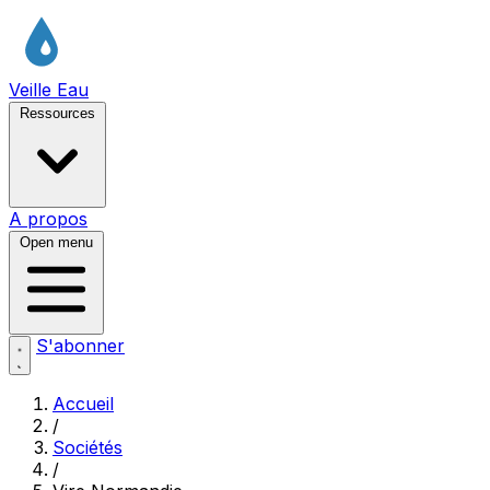
Veille Eau
Ressources
A propos
Open menu
S'abonner
Accueil
/
Sociétés
/