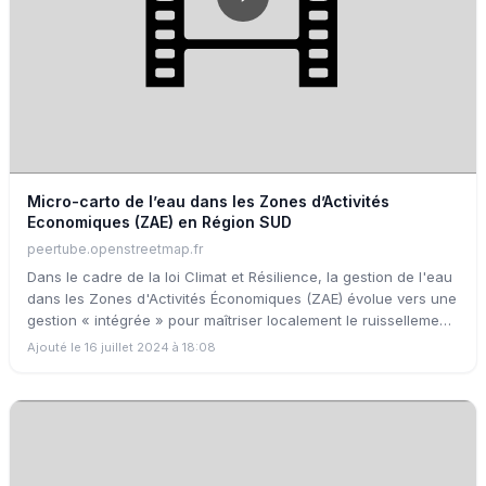
Micro-carto de l’eau dans les Zones d’Activités
Economiques (ZAE) en Région SUD
peertube.openstreetmap.fr
Dans le cadre de la loi Climat et Résilience, la gestion de l'eau
dans les Zones d'Activités Économiques (ZAE) évolue vers une
gestion « intégrée » pour maîtriser localement le ruissellement
et favoriser l'infiltration et l'évaporation. L'évaluation de
Ajouté le 16 juillet 2024 à 18:08
l'efficacité de ces mesures est cruciale, mais un cadre
d'évaluation adapté manque encore. La région SUD, via son
appel à candidatures « Fabriques de la connaissance 2024 »,
priorise l'amélioration de cette gestion. L'UMR ESPACE, le
Master GEOTER d’Avignon Université, OSM France et l'ARBE
PACA collaborent pour créer un cadre d'évaluation et une