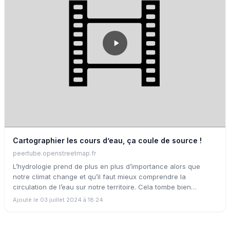
méthodologie de micro-cartographie de l'eau. Cette initiative
utilise les outils OpenStreetMap pour soutenir les mesures
adaptées au changement climatique.
Cartographier les cours d’eau, ça coule de source !
peertube.openstreetmap.fr
L’hydrologie prend de plus en plus d’importance alors que
notre climat change et qu’il faut mieux comprendre la
circulation de l’eau sur notre territoire. Cela tombe bien
OpenStreetMap permet de consolider cette connaissance,
Ajouté le 03 juillet 2024 à 18:24
notamment à propos de multiples natures de cours d’eau. Nous
souhaitons vous présenter ces possibilités, montrer les travaux
en cours et envisager quelques évolutions futures pour la clé