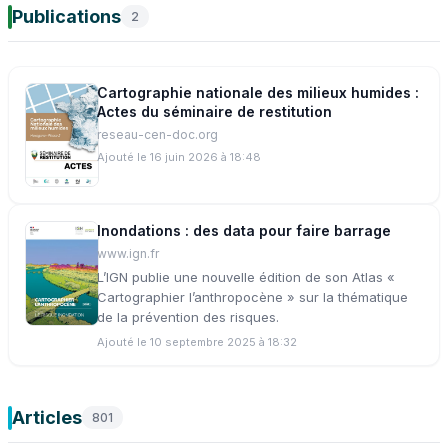
Publications
waterway=* !
2
Cartographie nationale des milieux humides :
Actes du séminaire de restitution
reseau-cen-doc.org
Ajouté le 16 juin 2026 à 18:48
Inondations : des data pour faire barrage
www.ign.fr
L’IGN publie une nouvelle édition de son Atlas «
Cartographier l’anthropocène » sur la thématique
de la prévention des risques.
Ajouté le 10 septembre 2025 à 18:32
Articles
801