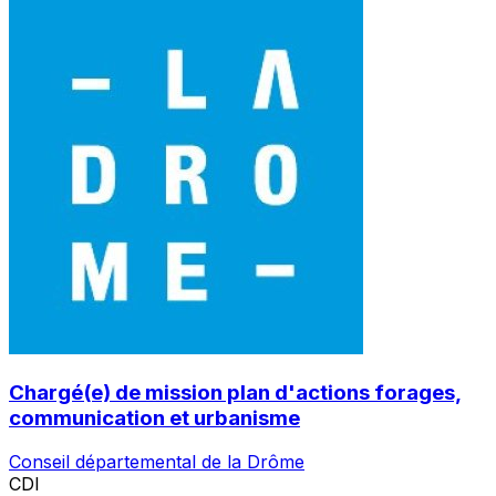
Chargé(e) de mission plan d'actions forages,
communication et urbanisme
Conseil départemental de la Drôme
CDI