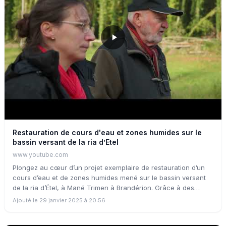
Restauration de cours d'eau et zones humides sur le
bassin versant de la ria d’Etel
www.youtube.com
Plongez au cœur d’un projet exemplaire de restauration d’un
cours d’eau et de zones humides mené sur le bassin versant
de la ria d’Étel, à Mané Trimen à Brandérion. Grâce à des
travaux de grande ampleur, 4 plans d’eau artificiels ont été
Ajouté le 29 janvier 2025 à 20:56
supprimés, permettant au ruisseau de retrouver son cours
naturel sur 250 mètres, tout en redonnant vie à 3 000 m2 de