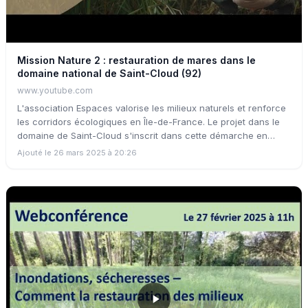
Mission Nature 2 : restauration de mares dans le
domaine national de Saint-Cloud (92)
www.youtube.com
L'association Espaces valorise les milieux naturels et renforce
les corridors écologiques en Île-de-France. Le projet dans le
domaine de Saint-Cloud s'inscrit dans cette démarche en
rétablissant des éléments clés sur le bassin versant du ru de
Ajouté le 26 mars 2025 à 20:26
Vaucresson. La création de mares va créer une connexion
entre les étangs de la Marche et la Seine, favorisant ainsi la
biodiversité et soutenant les espèces des milieux humides et
terrestres.