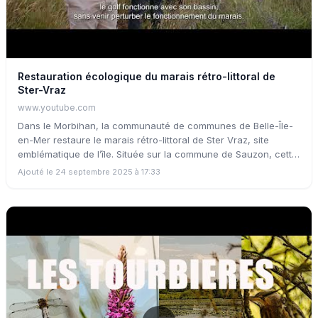
Restauration écologique du marais rétro-littoral de
Ster-Vraz
www.youtube.com
Dans le Morbihan, la communauté de communes de Belle-Île-
en-Mer restaure le marais rétro-littoral de Ster Vraz, site
emblématique de l’île. Située sur la commune de Sauzon, cette
vaste zone humide s’inscrit au cœur des enjeux écologiques
Ajouté le 24 septembre 2025 à 17:33
où se mêlent étroitement les besoins socio-économiques de
l’île. Cette action de restauration s’inscrit donc plus
globalement dans une démarche intégrée.