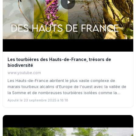
Les tourbières des Hauts-de-France, trésors de
biodiversité
www.youtube.com
Les Hauts-de-France abritent le plus vaste complexe de
marais tourbeux alcalins d'Europe de l'ouest avec la vallée de
la Somme et de nombreuses tourbières isolées comme la
tourbière de Marchiennes ou les marais de Sacy. Découvrez ici
Ajouté le 23 septembre 2025 à 18:18
les multiples richesses écologiques des tourbières alcalines,
leur fonctionnement hydrologique, les nombreux services
qu'elles nous rendent et des conseils pour les préserver même
à notre échelle !