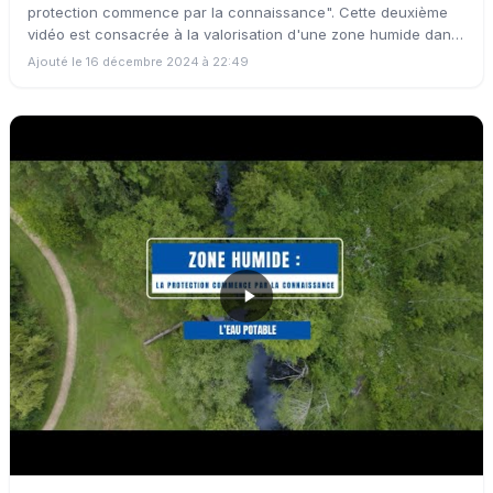
protection commence par la connaissance". Cette deuxième
vidéo est consacrée à la valorisation d'une zone humide dans
le département de la Vienne (86), plus précisément sur la
Ajouté le 16 décembre 2024 à 22:49
commune de Vouillé.