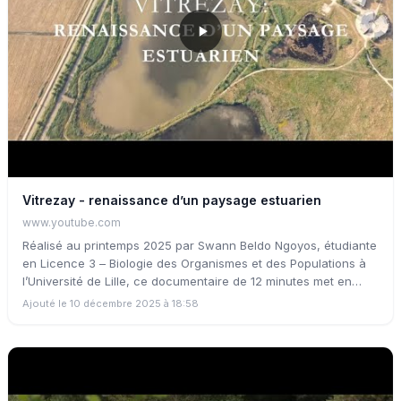
Vitrezay - renaissance d’un paysage estuarien
www.youtube.com
Réalisé au printemps 2025 par Swann Beldo Ngoyos, étudiante
en Licence 3 – Biologie des Organismes et des Populations à
l’Université de Lille, ce documentaire de 12 minutes met en
lumière le travail de restauration écologique conduit sur le site
Ajouté le 10 décembre 2025 à 18:58
de Vitrezay, espace naturel du réseau des Échappées Nature
du Département de la Charente-Maritime. Face aux effets du
changement climatique, à l’élévation du niveau marin et à
l’érosion des rivages, le film raconte comment scientifiques et
gestionnaires œuvrent ensemble pour restaurer les zones