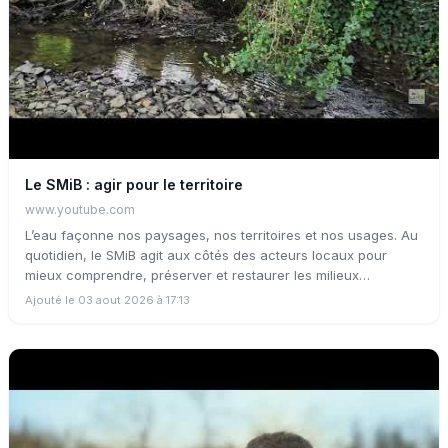
Le SMiB : agir pour le territoire
www.youtube.com
L’eau façonne nos paysages, nos territoires et nos usages. Au
quotidien, le SMiB agit aux côtés des acteurs locaux pour
mieux comprendre, préserver et restaurer les milieux
aquatiques et le bocage. À travers cette vidéo, découvrez qui
Ajouté le 03 aout 2026 à 17:13
nous sommes, nos missions et les actions menées pour
l’avenir du territoire.