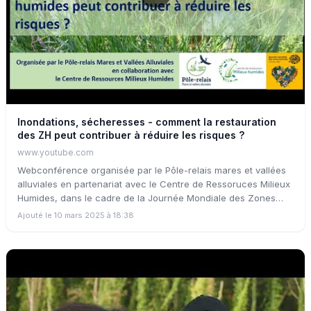
Inondations, sécheresses - comment la restauration
des ZH peut contribuer à réduire les risques ?
www.youtube.com
Webconférence organisée par le Pôle-relais mares et vallées
alluviales en partenariat avec le Centre de Ressoruces Milieux
Humides, dans le cadre de la Journée Mondiale des Zones
Humides (JMZH) 2025.
Ajouté le 10 mars 2025 à 18:38