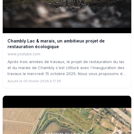
Chambly Lac & marais, un ambitieux projet de
restauration écologique
www.youtube.com
Après trois années de travaux, le projet de restauration du lac
et du marais de Chambly s'est clôturé avec l'inauguration des
travaux le mercredi 15 octobre 2025. Nous vous proposons de
(re)plonger dans les coulisses du projet à travers ce court-
Ajouté le 05 février 2026 à 17:39
métrage rétrospectif signé Mizenboite Production et la
Fédération Départementale des Chasseurs du Jura.