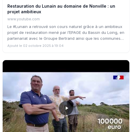
Restauration du Lunain au domaine de Nonville : un
projet ambitieux
www.youtube.com
Le #Lunain a retrouvé son cours naturel grâce à un ambitieux
projet de restauration mené par l’EPAGE du Bassin du Loing, en
partenariat avec le Groupe Bertrand ainsi que les communes
de Nonville et Treuzy-Levelay. Les berges ont été végétalisées,
Ajouté le 02 octobre 2025 à 19:04
des Zones Humides / Zones d'Expansion des Crues créées et
les obstacles au cours de la rivière supprimés / aménagés ;
favorisant ainsi la biodiversité et limitant les risques
d’inondation !