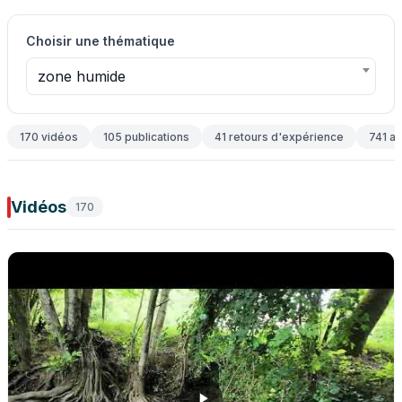
Choisir une thématique
zone humide
170 vidéos
105 publications
41 retours d'expérience
741 ar
Vidéos
170