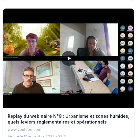
des masses d’eau, la reconquête de la biodiversité et
l’adaptation au changement climatique mais également de
manière plus ambitieuse la restauration complète des
fonctionnalités des rivières et de leurs zones humides
associées. L’agence de l’eau Seine-Normandie a apporté un
soutien financier majeur à l’ensemble de cette démarche,
accompagnant l’EPAGE sur l’acquisition de 160 hectares pour
un montant global de 1,4 million d’euros, couvrant les
inventaires, l’animation foncière, les achats et les frais
annexes.
Replay du webinaire N°9 : Urbanisme et zones humides,
quels leviers réglementaires et opérationnels
www.youtube.com
Ajouté le 17 novembre 2025 à 22:31