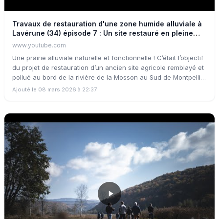
Travaux de restauration d'une zone humide alluviale à
Lavérune (34) épisode 7 : Un site restauré en pleine
évolution
www.youtube.com
Une prairie alluviale naturelle et fonctionnelle ! C’était l’objectif
du projet de restauration d’un ancien site agricole remblayé et
pollué au bord de la rivière de la Mosson au Sud de Montpellier
dans le département de l’Hérault. Ce projet est piloté et
Ajouté le 08 mars 2026 à 22:37
coordonné par l’EPTB Lez avec la Métropole de Montpellier et
la ville de Lavérune. Ce film de 15mn retrace les grandes
étapes des travaux et permet de retracer la chronologie des
actions. Plusieurs témoignages de partenaires et de
scientifiques permettent de suivre ce site en pleine évolution.
En 2025, la première fauche tardive sur cette prairie restaurée
permet de retrouver un usage agricole local.