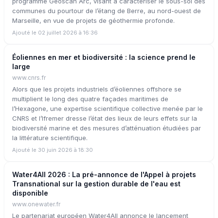
programme Géoscan Arc, visant à caractériser le sous-sol des
communes du pourtour de l’étang de Berre, au nord-ouest de
Marseille, en vue de projets de géothermie profonde.
Ajouté le 02 juillet 2026 à 16:36
Éoliennes en mer et biodiversité : la science prend le
large
www.cnrs.fr
Alors que les projets industriels d’éoliennes offshore se
multiplient le long des quatre façades maritimes de
l’Hexagone, une expertise scientifique collective menée par le
CNRS et l’Ifremer dresse l’état des lieux de leurs effets sur la
biodiversité marine et des mesures d’atténuation étudiées par
la littérature scientifique.
Ajouté le 30 juin 2026 à 18:30
Water4All 2026 : La pré-annonce de l'Appel à projets
Transnational sur la gestion durable de l'eau est
disponible
www.onewater.fr
Le partenariat européen Water4All annonce le lancement