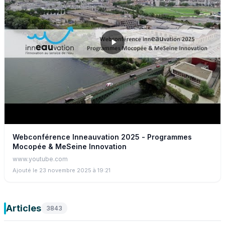
marine. À la croisée de la recherche et de la médiation
scientifique, ce canal à houle permet de réaliser des tests
quantitatifs précis pour analyser les processus physiques liés
à la submersion. Les chercheurs peuvent ainsi comparer,
données à l’appui, l’efficacité protectrice des différents
écosystèmes selon leur état de conservation. Au-delà de
l’expérimentation scientifique, l’outil offre également un support
pédagogique puissant. En visualisant concrètement la
réduction, ou non, des volumes d’eau submergeant la plage, il
devient plus simple de comprendre le rôle crucial que jouent
les écosystèmes côtiers dans la protection des territoires.
Webconférence Inneauvation 2025 - Programmes
Mocopée & MeSeine Innovation
www.youtube.com
Ajouté le 23 novembre 2025 à 19:21
Articles
3843