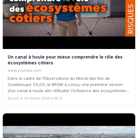
Un canal à houle pour mieux comprendre le rôle des
écosystèmes côtiers
www.youtube.com
Dans le cadre de l’Observatoire du littoral des îles de
Guadeloupe (OLIG), le BRGM a conçu une première version
d’un canal à houle afin d’étudier l’influence des écosystèmes
tropicaux sur l’atténuation de la submersion marine. Face à
Ajouté le 24 février 2026 à 18:13
l’intensification des tempêtes et à la montée du niveau de la
mer, la question de la protection des littoraux devient centrale.
Pour mieux comprendre les mécanismes en jeu, le BRGM
(Bureau de recherches géologiques et minières) a développé
un dispositif expérimental dans le cadre de l’OLIG : un canal à
houle capable de reproduire les conditions de submersion