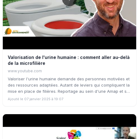
Valorisation de l'urine humaine : comment aller au-delà
de la microfilière
www.youtube.com
Valoriser l'urine humaine demande des personnes motivées et
des ressources adaptées. Autant de leviers qui compliquent la
mise en place de filières. Reportage au sein d'une Amap et sur
le chantier d'un futur écoquartier.
Ajouté le 07 janvier 2025 à 19:07