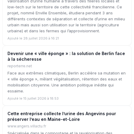
valorisation d’urine humaine à travers des filières locales et
low-tech sur le territoire de cette collectivité francilienne. Ce
projet, nommé Enville Ensemble, étudiera pendant 3 ans
différents contextes de séparation et collecte d’urine en milieu
urbain mais aussi son utilisation sur le territoire (agriculture
urbaine) et dans les fermes qui l’approvisionnent.
Ajouté le 28 juillet 2026 à 16:21
Devenir une « ville éponge » : la solution de Berlin face
à la sécheresse
reporterre.net
Face aux extrêmes climatiques, Berlin accélère sa mutation en
« ville éponge », mêlant végétalisation, rétention des eaux et
mobilisation citoyenne. Une ambition politique inédite qui
essaime.
Ajouté le 15 juillet 2026 à 18:53
Cette entreprise collecte l’urine des Angevins pour
préserver l’eau en Maine-et-Loire
www.angers.villactu.fr
Spécialisée dans le compostage et la revalorisation des