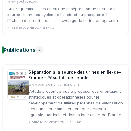
www.youtube.com
Au Programme : - les enjeux de la séparation de l'urine à la
source : bilan des cycles de l'azote et du phosphore à
l'échelle des territoires - le recyclage de l'urine en agriculture :
exemples d'Europe du nord et d'ailleurs - et en France aussi
Ajouté le 27 avril 2021 à 17:30
ça bouge : démonstrateurs du LEESU et projets en cours. - et
moi dans tout ça : comment tester à titre individuel ? Comment
réussir un dispositif expérimental collectif à l'échelle de mon
Publications
batiment/ mon quartier ?
4
Séparation à la source des urines en Île-de-
France - Résultats de l'étude
www.eau-seine-normandie.fr
L’étude présentée vise à proposer des orientations
stratégiques et opérationnelles pour le
développement de filières pérennes de valorisation
des urines humaines en tant que fertilisant
agricole, horticole et domestique en Île-de-France.
Ajouté le 27 janvier 2026 à 18:48