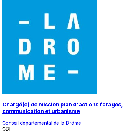
Chargé(e) de mission plan d'actions forages,
communication et urbanisme
Conseil départemental de la Drôme
CDI