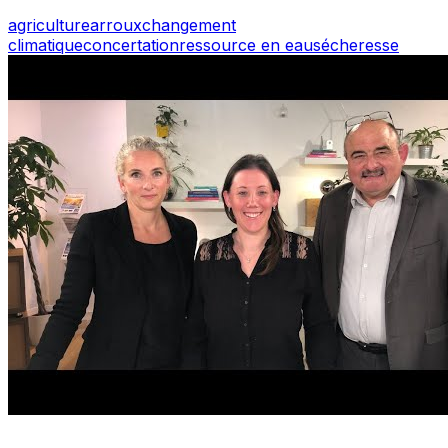
agriculture
arroux
changement
climatique
concertation
ressource en eau
sécheresse