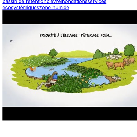
bassin de rétention
bièvre
inondations
services
écosystémiques
zone humide