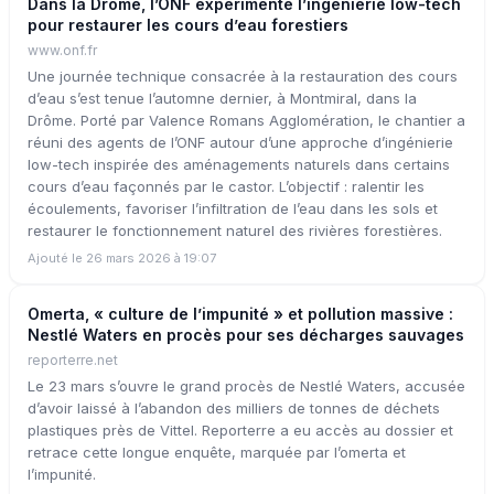
Dans la Drôme, l’ONF expérimente l’ingénierie low-tech
pour restaurer les cours d’eau forestiers
www.onf.fr
Une journée technique consacrée à la restauration des cours
d’eau s’est tenue l’automne dernier, à Montmiral, dans la
Drôme. Porté par Valence Romans Agglomération, le chantier a
réuni des agents de l’ONF autour d’une approche d’ingénierie
low-tech inspirée des aménagements naturels dans certains
cours d’eau façonnés par le castor. L’objectif : ralentir les
écoulements, favoriser l’infiltration de l’eau dans les sols et
restaurer le fonctionnement naturel des rivières forestières.
Ajouté le 26 mars 2026 à 19:07
Omerta, « culture de l’impunité » et pollution massive :
Nestlé Waters en procès pour ses décharges sauvages
reporterre.net
Le 23 mars s’ouvre le grand procès de Nestlé Waters, accusée
d’avoir laissé à l’abandon des milliers de tonnes de déchets
plastiques près de Vittel. Reporterre a eu accès au dossier et
retrace cette longue enquête, marquée par l’omerta et
l’impunité.