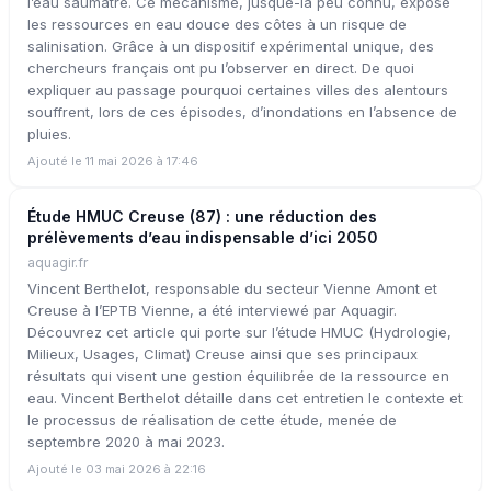
l’eau saumâtre. Ce mécanisme, jusque-là peu connu, expose
les ressources en eau douce des côtes à un risque de
salinisation. Grâce à un dispositif expérimental unique, des
chercheurs français ont pu l’observer en direct. De quoi
expliquer au passage pourquoi certaines villes des alentours
souffrent, lors de ces épisodes, d’inondations en l’absence de
pluies.
Ajouté le 11 mai 2026 à 17:46
Étude HMUC Creuse (87) : une réduction des
prélèvements d’eau indispensable d’ici 2050
aquagir.fr
Vincent Berthelot, responsable du secteur Vienne Amont et
Creuse à l’EPTB Vienne, a été interviewé par Aquagir.
Découvrez cet article qui porte sur l’étude HMUC (Hydrologie,
Milieux, Usages, Climat) Creuse ainsi que ses principaux
résultats qui visent une gestion équilibrée de la ressource en
eau. Vincent Berthelot détaille dans cet entretien le contexte et
le processus de réalisation de cette étude, menée de
septembre 2020 à mai 2023.
Ajouté le 03 mai 2026 à 22:16