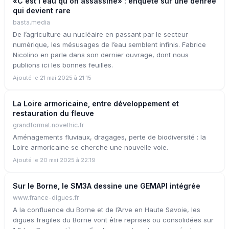
«C'est l'eau qu'on assassine» : enquête sur une denrée
qui devient rare
basta.media
De l’agriculture au nucléaire en passant par le secteur
numérique, les mésusages de l’eau semblent infinis. Fabrice
Nicolino en parle dans son dernier ouvrage, dont nous
publions ici les bonnes feuilles.
Ajouté le 21 mai 2025 à 21:15
La Loire armoricaine, entre développement et
restauration du fleuve
grandformat.novethic.fr
Aménagements fluviaux, dragages, perte de biodiversité : la
Loire armoricaine se cherche une nouvelle voie.
Ajouté le 20 mai 2025 à 22:19
Sur le Borne, le SM3A dessine une GEMAPI intégrée
www.france-digues.fr
A la confluence du Borne et de l’Arve en Haute Savoie, les
digues fragiles du Borne vont être reprises ou consolidées sur