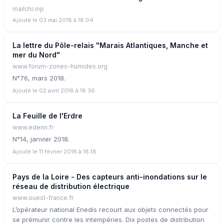
mailchi.mp
Ajouté le 03 mai 2018 à 18:04
La lettre du Pôle-relais "Marais Atlantiques, Manche et
mer du Nord"
www.forum-zones-humides.org
N°76, mars 2018.
Ajouté le 02 avril 2018 à 18:36
La Feuille de l'Erdre
www.edenn.fr
N°14, janvier 2018.
Ajouté le 11 février 2018 à 18:18
Pays de la Loire - Des capteurs anti-inondations sur le
réseau de distribution électrique
www.ouest-france.fr
L’opérateur national Enedis recourt aux objets connectés pour
se prémunir contre les intempéries. Dix postes de distribution