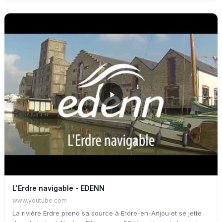
la libre circulation des poissons en supprimant un obstacle
infranchissable, notamment pour l’anguille (grand migrateur),
et de retrouver des habitats aquatiques de qualité en amont.
Ainsi, des cailloux de différentes tailles ont été placés au fond
de la rivière afin de créer des banquettes resserrant les
écoulements lors des faibles débits, des souches et des blocs
de cailloux ont également été disposés pour recréer des abris
pour la faune aquatique. Un aménagement d’ensemble du site
de Vault a permis de mettre en valeur son attrait paysager
ainsi que son patrimoine bâti.
L'Erdre navigable - EDENN
www.youtube.com
La rivière Erdre prend sa source à Erdre-en-Anjou et se jette