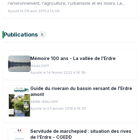
l'environnement, l'agriculture, l'urbanisme et les loisirs. La
qualité de ses eaux est surveillée régulièrement par l'EDEN, un
Ajouté le 09 avril 2015 à 14:08
syndicat mixte à vocation scientifique, qui cherche des
solutions pour limiter la pollution de l'Erdre. Sa directrice,
Michelle Darabi, est notre invitée.
Publications
6
Mémoire 100 ans - La vallée de l'Erdre
issuu.com
Ajouté le 14 février 2022 à 18:38
Guide du riverain du bassin versant de l'Erdre
amont
veille-eau.com
Ajouté le 03 janvier 2018 à 18:25
Servitude de marchepied : situation des rives
de l’Erdre - CGEDD