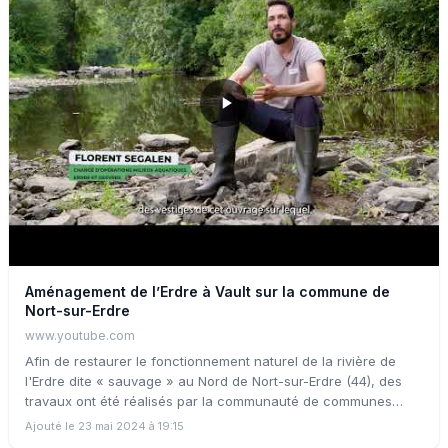
Aménagement de l’Erdre à Vault sur la commune de
Nort-sur-Erdre
www.youtube.com
Afin de restaurer le fonctionnement naturel de la rivière de
l'Erdre dite « sauvage » au Nord de Nort-sur-Erdre (44), des
travaux ont été réalisés par la communauté de communes
d’Erdre et Gesvres sur le moulin de Vault ainsi que dans le lit
Ajouté le 23 mai 2024 à 19:15
de la rivière de l’Erdre. Ces opérations ont permis de retrouver