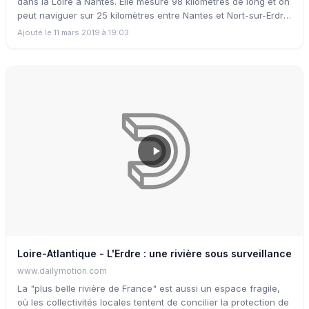
dans la Loire à Nantes. Elle mesure 98 kilomètres de long et on
peut naviguer sur 25 kilomètres entre Nantes et Nort-sur-Erdre.
Découvrez l'histoire de cette partie navigable de l'Erdre dont le
Ajouté le 11 mars 2019 à 19:03
suivi sanitaire est organisé par l'EDENN.
Loire-Atlantique - L'Erdre : une rivière sous surveillance
www.dailymotion.com
La "plus belle rivière de France" est aussi un espace fragile,
où les collectivités locales tentent de concilier la protection de