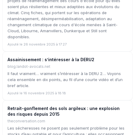
projets de réaménagement des cours d'école pour qu'elles
soient plus résilientes et mieux adaptées aux évolutions du
climat. Cinq fiches, qui portent sur les opérations de
réaménagement, désimperméabilisation, adaptation au
changement climatique de cours d'école menées à Saint-
Cloud, Libourne, Amanvillers, Dunkerque et Still sont
disponibles.
Ajouté le 26 novembre 2025 à 17:27
Assainissement : s’intéresser à la DERU2
blog.landot-avocats.net
Il faut vraiment… vraiment s’intéresser à la DERU 2… Voyons
cela ensemble en dix points, au fil d’une courte vidéo et d’un
bref article.
Ajouté le 16 novembre 2025 à 18:18
Retrait-gonflement des sols argileux : une explosion
des risques depuis 2015
theconversation.com
Les sécheresses ne posent pas seulement problème pour les
stocks d’eau potable et pour l’agriculture : elles occasionnent