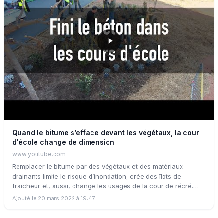
projet d’aménagement durable, écologique et concerté avec
les différents usagers (enfants, équipe pédagogique, services,
élus…).
Quand le bitume s’efface devant les végétaux, la cour
d'école change de dimension
www.youtube.com
Remplacer le bitume par des végétaux et des matériaux
drainants limite le risque d’inondation, crée des îlots de
fraicheur et, aussi, change les usages de la cour de récré.
Reportage à Montpellier.
Ajouté le 20 mars 2022 à 19:47