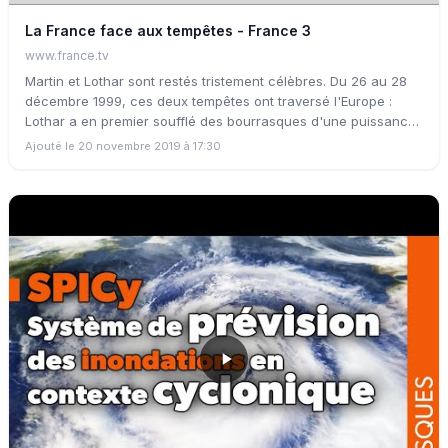
La France face aux tempêtes - France 3
www.france.tv
Martin et Lothar sont restés tristement célèbres. Du 26 au 28
décembre 1999, ces deux tempêtes ont traversé l'Europe :
Lothar a en premier soufflé des bourrasques d'une puissance
jamais enregistrées. Les forêts de France, de Suisse,
Ajouté le 20 novembre 2019 à 17:30
d'Allemagne et du Danemark en portent toujours les stigmates.
Martin est arrivé par la Bretagne et a atteint l'Alsace avant de
frapper la Suisse, la Côte d'Azur et l'Italie du Nord. Vingt ans
après ces funestes phénomènes météorologiques, Jamy
revient sur les manières de comprendre aujourd'hui ces
catastrophes naturelles. Avec plus de 4 000 km de côtes, la
France reste très exposée aux tempêtes. Sommes-nous à l’abri
d’une nouvelle catastrophe de cette ampleur ? Sommes-nous
bien préparés ? Le réchauffement climatique semble aggraver
le risque.