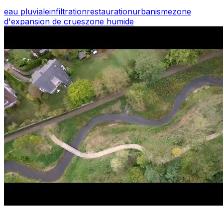
eau pluviale
infiltration
restauration
urbanisme
zone
d'expansion de crues
zone humide