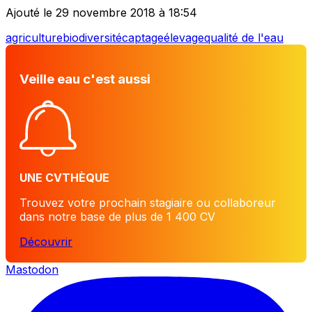
Ajouté le 29 novembre 2018 à 18:54
agriculture
biodiversité
captage
élevage
qualité de l'eau
Veille eau c'est aussi
UNE CVTHÈQUE
Trouvez votre prochain stagiaire ou collaboreur
dans notre base de plus de 1 400 CV
Découvrir
Mastodon