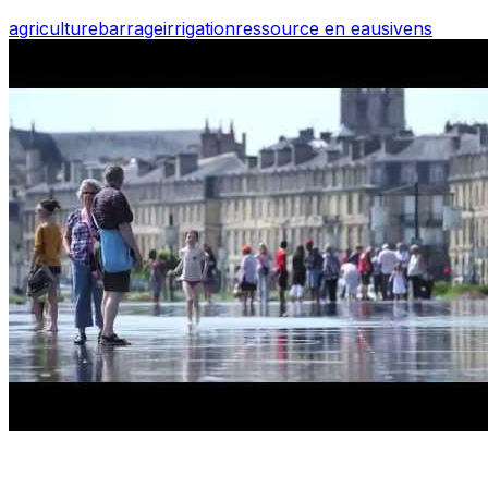
agriculture
barrage
irrigation
ressource en eau
sivens