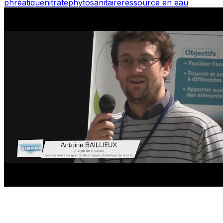
phréatique
nitrate
phytosanitaire
ressource en eau