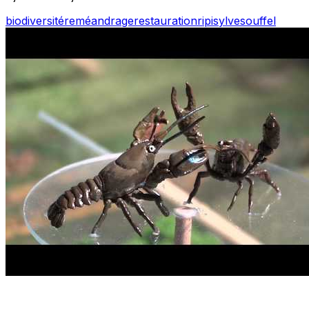
biodiversité
reméandrage
restauration
ripisylve
souffel