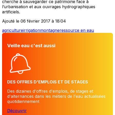
cherche à sauvegarder ce patrimoine face à
l’urbanisation et aux ouvrages hydrographiques
artificiels.
Ajouté le 06 février 2017 à 18:04
agriculture
irrigation
montagne
ressource en eau
Veille eau c'est aussi
DES OFFRES D'EMPLOIS ET DE STAGES
Des dizaines d'offres d'emplois, de stages et
d'alternances dans les métiers de l'eau actualisées
quotidiennement
Découvrir