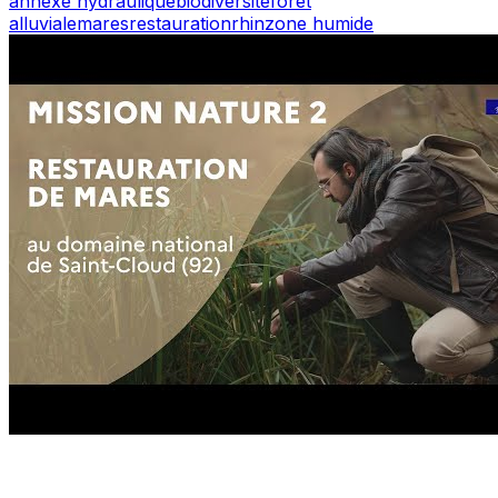
annexe hydraulique
biodiversité
forêt
alluviale
mares
restauration
rhin
zone humide