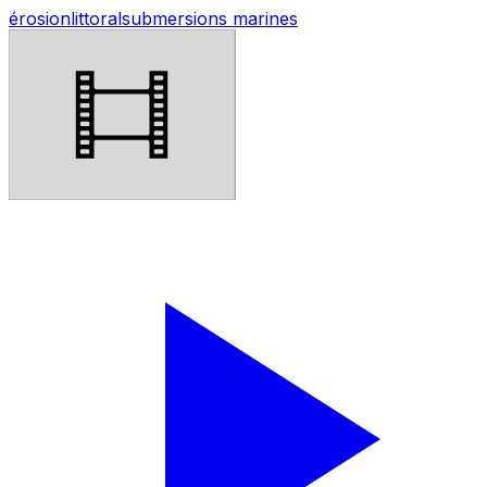
érosion
littoral
submersions marines