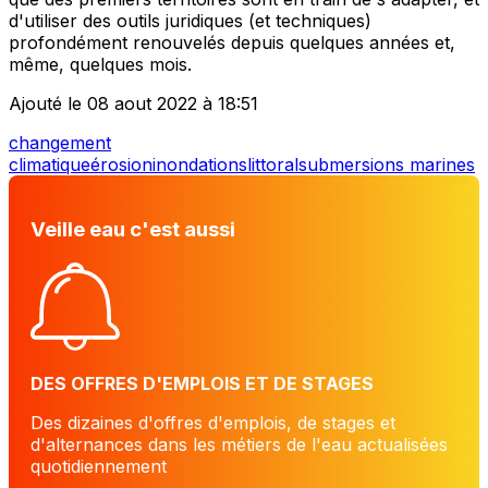
d'utiliser des outils juridiques (et techniques)
profondément renouvelés depuis quelques années et,
même, quelques mois.
Ajouté le 08 aout 2022 à 18:51
changement
climatique
érosion
inondations
littoral
submersions marines
Veille eau c'est aussi
DES OFFRES D'EMPLOIS ET DE STAGES
Des dizaines d'offres d'emplois, de stages et
d'alternances dans les métiers de l'eau actualisées
quotidiennement