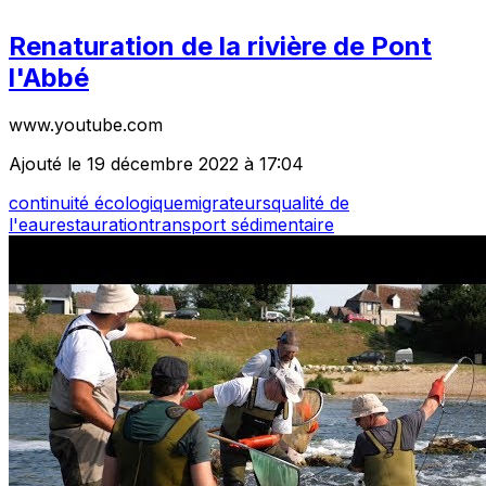
Renaturation de la rivière de Pont
l'Abbé
www.youtube.com
Ajouté le 19 décembre 2022 à 17:04
continuité écologique
migrateurs
qualité de
l'eau
restauration
transport sédimentaire