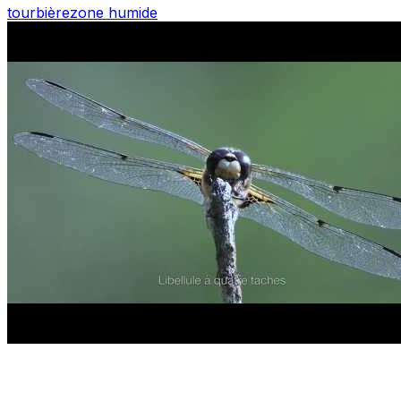
tourbière
zone humide